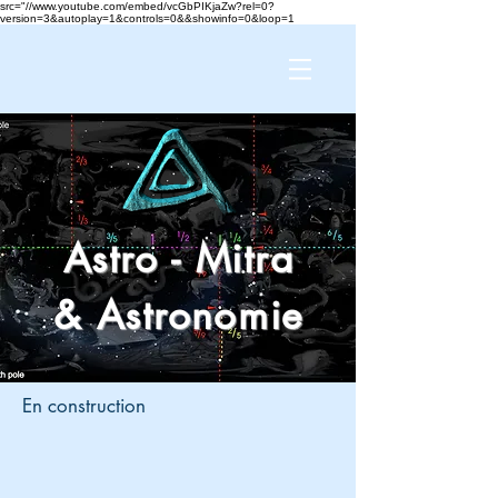
src="//www.youtube.com/embed/vcGbPIKjaZw?rel=0?
version=3&autoplay=1&controls=0&&showinfo=0&loop=1
Astro - Mitra
& Astronomie
En construction